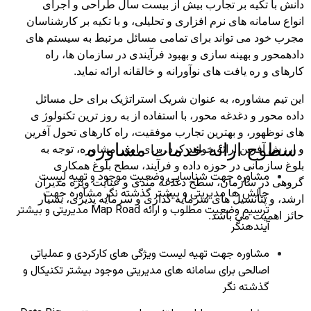
دانش با تکیه بر تجارب بیش از بیست سال طراحی و اجرای
انواع سامانه های
نرم افزاری و تحلیلی، و با تکیه بر کارشناسان
مجرب خود می تواند برای تمامی مسائل مرتبط به سیستم های
دادهمحور و بهینه سازی و
بهبود فرآیندی در سازمان ها، راه
کارهای و ره یافت های نوآورانه و خالقانه ارائه نماید.
این تیم مشاوره، به عنوان شریک استراتژیک برای حل مسائل
داده محور و دغدغه محور، با استفاده از به روز ترین تکنولوژ ی
های نوظهور،
و بهترین تجارب موفقیت، راه کارهای تحول آفرین
سطوح ارائه خدمات مشاوره
و ارزش آفرین ارائه خواهد کرد. برای امور مشاوره، توجه به
بلوغ سازمانی در حوزه
داده و فرآیند، سطح بلوغ همکاری
مشاوره جهت شناسایی وضعیت موجود و تهیه لیست
گروهی در سازمان، سطح دغدغه مندی و عنایت ویژه مدیران
چالش ها مدیریتی و بیشتر گذشته نگر
مشاوره جهت
ارشد، و پتانسیل های سرمایه گذاری و
سرمایه پذیری، بسیار
ترسیم وضعیت مطلوب و ارائه Map Road مدیریتی و بیشتر
حائز اهمیت می باشد.
آیندهنگر
مشاوره جهت تهیه لیست ویژگی های کارکردی و عملیاتی
اصالحی برای سامانه های مدیریتی موجود بیشتر تکنیکال و
گذشته نگر