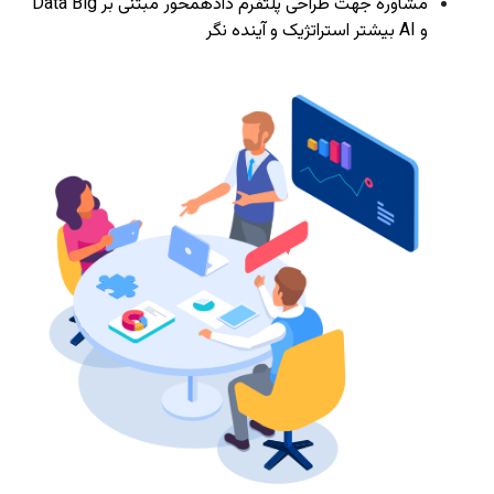
مشاوره جهت طراحی پلتفرم دادهمحور مبتنی بر Data Big
و AI بیشتر استراتژیک و آینده نگر