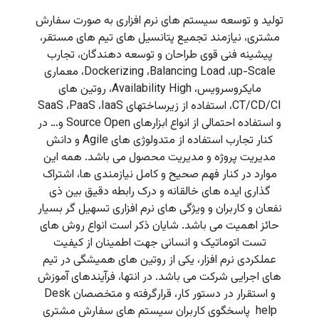
تولید و توسعه سیستم های نرم افزاری به صورت سفارش
مشتری، نیازمند تجمیع پتانسیل های تیم های مستقر،
پیشینه فنی قوی طراحان و توسعه دهندگان، تجارب
Dockerizing ،Balancing Load ،up-Scale، معماری
مایکروسرویس، Availability High، روتین های
CT/CD/CI، استفاده از زیرساختهای SaaS ،PaaS ،IaaS
و استفاده احتمالی از انواع ابزارهای Source Open و… در
کنار تجارب استفاده از متدولوژی های Agile و دانش
مدیریت پروژه و مدیریت محصول می باشد. همه این
موارد در کنار فهم صحیح و کامل نیازمندی ها، اشتراک
گذاری ایده های خالقانه و درک رابطه دقیق بین ذی
نفعان و کاربران و ویژگی های نرم افزاری تسهیل گر بسیار
حائز اهمیت می باشد. شایان ذکر است انواع روش های
تست اتوماتیک و انسانی جهت اطمینان از کیفیت
عملکردی نرم افزار، یکی از روتین های همیشگی در تیم
های اجرایی شرکت می باشد. در انتها، فرآیندهای آموزش
و استقرار در دستور کار، قرارگرفته و متخصصان Desk
help پاسخگوی کاربران سیستم های سفارش مشتری